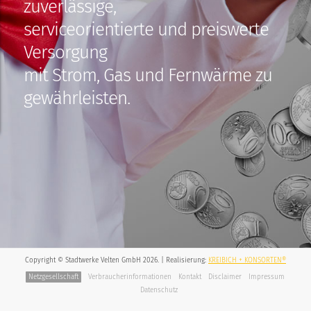
zuverlässige,
GROSSKUNDEN
serviceorientierte und preiswerte
Versorgung
LOCAL ENERGY VERBUND
mit Strom, Gas und Fernwärme zu
STROMKENNZEICHNUNG
gewährleisten.
MARKTPARTNER
NETZANSCHLUSS
WÄRME
ÜBERSICHT
Copyright © Stadtwerke Velten GmbH 2026. | Realisierung:
KREIBICH + KONSORTEN®
WÄRMEPREISE
Netzgesellschaft
Verbraucherinformationen
Kontakt
Disclaimer
Impressum
Datenschutz