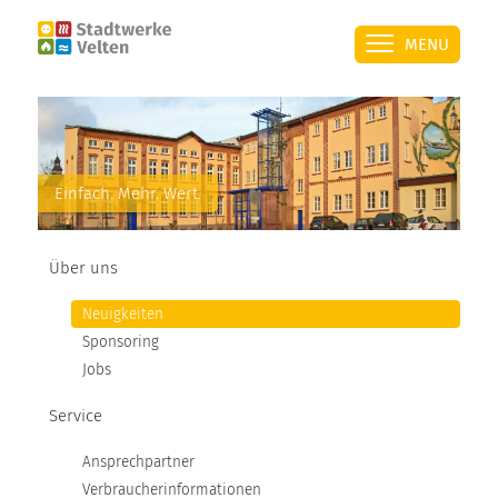
MENU
ÜBER UNS
Einfach. Mehr. Wert.
SERVICE
Über uns
STROM
Neuigkeiten
Sponsoring
ÜBERSICHT
Jobs
Service
PRIVATKUNDEN
Ansprechpartner
GESCHÄFTSKUNDEN
Verbraucherinformationen