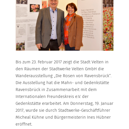
WÄRME-BONUS
NATUR
UMLAND
WEITERE INFORMATIONEN
WÄRMEPUMPE
WÄRMESPEICHER
ERDGAS
Großkunden
Local Energy Verbund
ÜBERSICHT
Stromkennzeichnung
Marktpartner
Bis zum 23. Februar 2017 zeigt die Stadt Velten in
HEIZGAS
den Räumen der Stadtwerke Velten GmbH die
Netzanschluss
Wanderausstellung „Die Rosen von Ravensbrück“.
HEIZGAS UMLAND
Die Ausstellung hat die Mahn- und Gedenkstätte
Ravensbrück in Zusammenarbeit mit dem
KOCHGAS
Internationalen Freundeskreis e.V. der
Gedenkstätte erarbeitet. Am Donnerstag, 19. Januar
MARKTPARTNER
2017, wurde sie durch Stadtwerke-Geschäftführer
Micheal Kühne und Bürgermeisterin Ines Hübner
eröffnet.
HAFEN