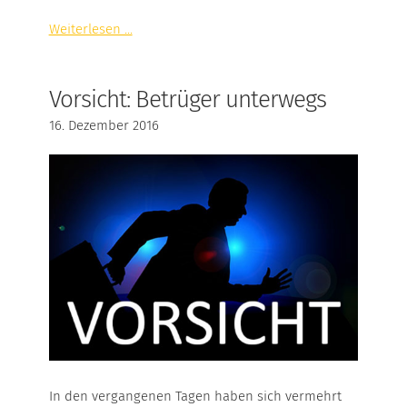
Weiterlesen ...
ÜBERSICHT
Vorsicht: Betrüger unterwegs
ZAHLEN & FAKTEN
16. Dezember 2016
FOTOGALERIE
WEITERE INFORMATIONEN
In den vergangenen Tagen haben sich vermehrt