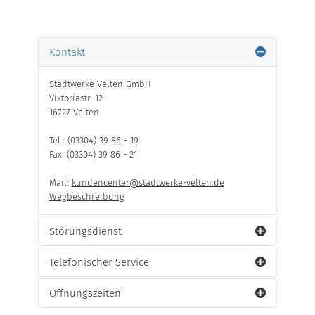
Kontakt
Stadtwerke Velten GmbH
Viktoriastr. 12
16727 Velten
Tel.: (03304) 39 86 - 19
Fax: (03304) 39 86 - 21
Mail:
kundencenter@stadtwerke-velten.de
Wegbeschreibung
Störungsdienst
Telefonischer Service
Der Entstörungsdienst ist erreichbar unter der
Telefonnummer:
Öffnungszeiten
Wir sind telefonisch für Sie erreichbar:
Strombereich:
(03304) 39 86 - 86 oder (03361) 73 32