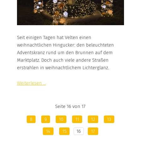
Seit einigen Tagen hat Velten einen
weihnachtlichen Hingucker: den beleuchteten
Adventskranz rund um den Brunnen auf dem
Marktplatz. Doch auch viele andere Straßen
erstrahlen in weihnachtlichem Lichterglanz.
Weiterlesen ...
Seite 16 von 17
8
9
10
11
12
13
14
15
16
17